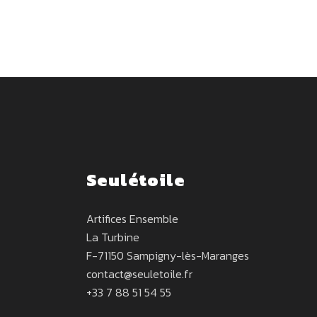
Seulétoile
Artifices Ensemble
La Turbine
F-71150 Sampigny-lès-Maranges
contact@seuletoile.fr
+33 7 88 51 54 55