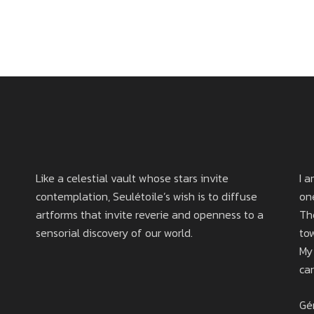
Like a celestial vault whose stars invite
I 
contemplation, Seulétoile’s wish is to diffuse
on
artforms that invite reverie and openness to a
Th
sensorial discovery of our world.
to
My
ca
Gé