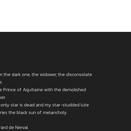
am the dark one, the widower, the disconsolate
e.
e Prince of Aquitaine with the demolished
wer.
 only star is dead and my star-studded lute
rries the black sun of melancholy.
rard de Nerval