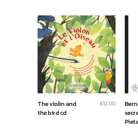
The violin and
€
12,00
Bern
the bird cd
secre
Piet