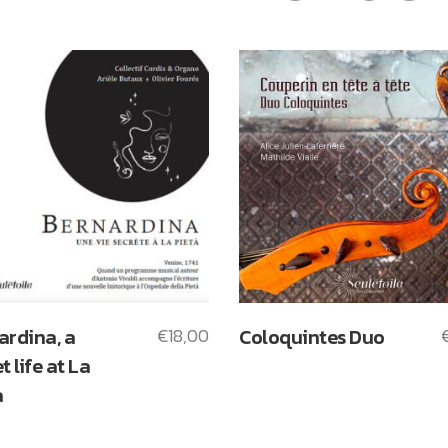
ardina, a
€
18,00
Coloquintes Duo
t life at La
a