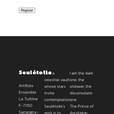
Register
Seulétoile
Like a
I am the dark
celestial vault
one, the
Artifices
whose stars
widower, the
Ensemble
invite
disconsolate
La Turbine
contemplation,
one.
F-71150
Seulétoile’s
The Prince of
Sampigny-
wish is to
Aquitaine