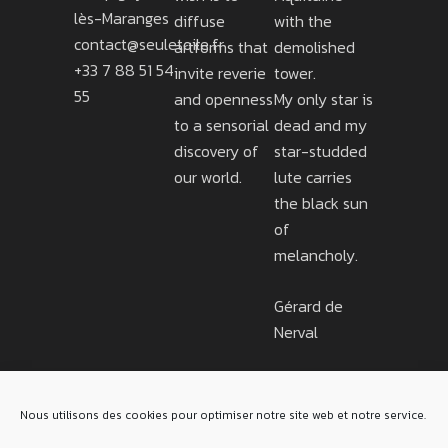
lès-Maranges
diffuse
with the
contact@seuletoile.fr
artforms that
demolished
+33 7 88 51 54
invite reverie
tower.
55
and openness
My only star is
to a sensorial
dead and my
discovery of
star-studded
our world.
lute carries
the black sun
of
melancholy.
Gérard de
Nerval
Nous utilisons des cookies pour optimiser notre site web et notre service.