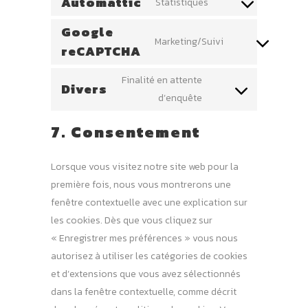
Automattic
Statistiques
woocommerce
Consent
service
to
Google
wordpress
Marketing/Suivi
service
reCAPTCHA
Consent
automattic
to
Finalité en attente
service
Divers
Consent
d’enquête
google-
to
recaptcha
7. Consentement
service
divers
Lorsque vous visitez notre site web pour la
première fois, nous vous montrerons une
fenêtre contextuelle avec une explication sur
les cookies. Dès que vous cliquez sur
« Enregistrer mes préférences » vous nous
autorisez à utiliser les catégories de cookies
et d’extensions que vous avez sélectionnés
dans la fenêtre contextuelle, comme décrit