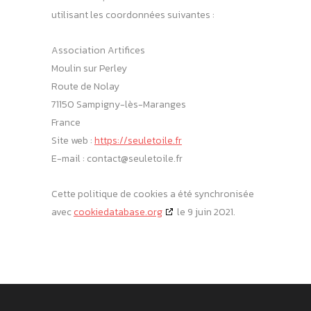
utilisant les coordonnées suivantes :
Association Artifices
Moulin sur Perley
Route de Nolay
71150 Sampigny-lès-Maranges
France
Site web :
https://seuletoile.fr
E-mail :
contact@
seuletoile.fr
Cette politique de cookies a été synchronisée
avec
cookiedatabase.org
le 9 juin 2021.