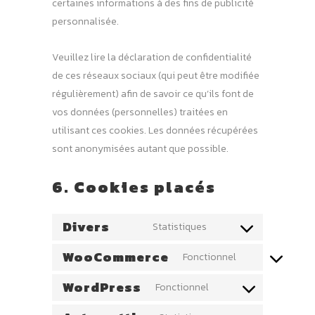
certaines informations à des fins de publicité
personnalisée.
Veuillez lire la déclaration de confidentialité
de ces réseaux sociaux (qui peut être modifiée
régulièrement) afin de savoir ce qu’ils font de
vos données (personnelles) traitées en
utilisant ces cookies. Les données récupérées
sont anonymisées autant que possible.
6. Cookies placés
Divers
Statistiques
Consent
to
WooCommerce
Fonctionnel
Consent
service
to
WordPress
Fonctionnel
divers
Consent
service
to